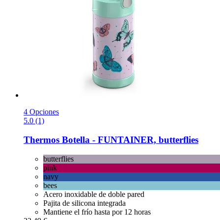
4 Opciones
5.0 (1)
Thermos
Botella -​ FUNTAINER, butterflies
butterflies
pink
navy
bees
Acero inoxidable de doble pared
Pajita de silicona integrada
Mantiene el frío hasta por 12 horas