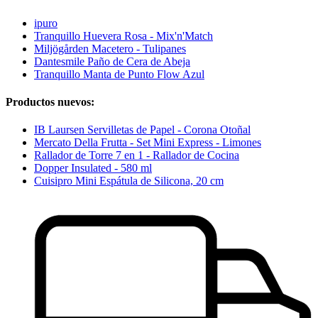
ipuro
Tranquillo Huevera Rosa - Mix'n'Match
Miljögården Macetero - Tulipanes
Dantesmile Paño de Cera de Abeja
Tranquillo Manta de Punto Flow Azul
Productos nuevos:
IB Laursen Servilletas de Papel - Corona Otoñal
Mercato Della Frutta - Set Mini Express - Limones
Rallador de Torre 7 en 1 - Rallador de Cocina
Dopper Insulated - 580 ml
Cuisipro Mini Espátula de Silicona, 20 cm