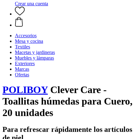
Crear una cuenta
Accesorios
Mesa y cocina
Textiles
Macetas y jardineras
Muebles y lámparas
Exteriores
Marcas
Ofertas
POLIBOY
Clever Care -
Toallitas húmedas para Cuero,
20 unidades
Para refrescar rápidamente los artículos
de piel