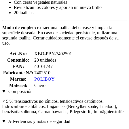
Con ceras vegetales naturales
Revitalizan los colores y aportan un nuevo brillo
20 toallitas
Modo de empleo:
extraer una toallita del envase y limpiar la
superficie deseada. En caso de suciedad persistente, utilizar una
segunda toallita. Cerrar cuidadosamente el envase después de su
uso.
Art.-Nr.:
XBO-PBY-7402501
Contenido:
20 unidades
EAN:
40161747
Fabricante N.º:
7402510
Marcas:
POLIBOY
Material:
Cuero
Composición
< 5 % tensioactivos no iónicos, tensioactivos catiónicos,
hidrocarburos alifáticos, fragancias (Benzylbenzoate, Linalool),
benzisotiazolinona, Carnaubawachs, Pflegestoffe, Imprägnierstoffe
Advertencias y notas de seguridad