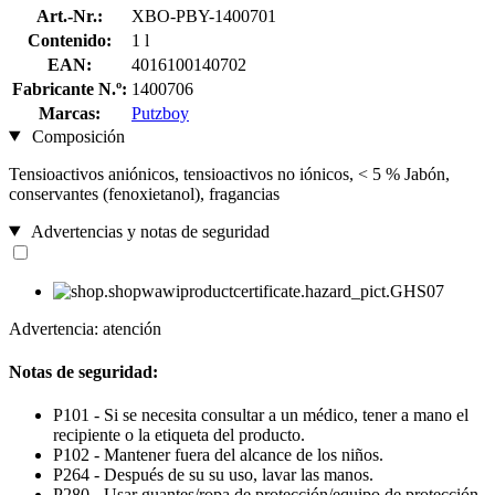
Art.-Nr.:
XBO-PBY-1400701
Contenido:
1 l
EAN:
4016100140702
Fabricante N.º:
1400706
Marcas:
Putzboy
Composición
Tensioactivos aniónicos, tensioactivos no iónicos, < 5 % Jabón,
conservantes (fenoxietanol), fragancias
Advertencias y notas de seguridad
Advertencia: atención
Notas de seguridad:
P101 - Si se necesita consultar a un médico, tener a mano el
recipiente o la etiqueta del producto.
P102 - Mantener fuera del alcance de los niños.
P264 - Después de su su uso, lavar las manos.
P280 - Usar guantes/ropa de protección/equipo de protección