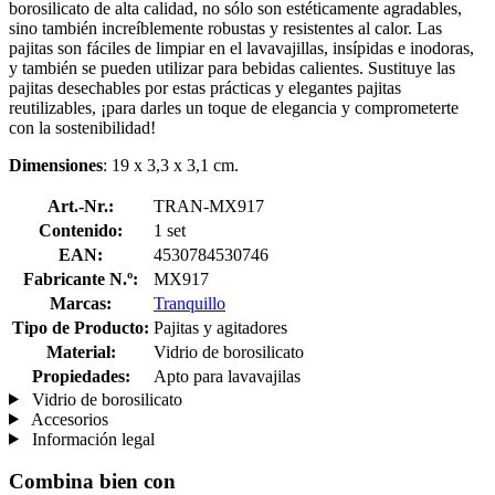
borosilicato de alta calidad, no sólo son estéticamente agradables,
sino también increíblemente robustas y resistentes al calor. Las
pajitas son fáciles de limpiar en el lavavajillas, insípidas e inodoras,
y también se pueden utilizar para bebidas calientes. Sustituye las
pajitas desechables por estas prácticas y elegantes pajitas
reutilizables, ¡para darles un toque de elegancia y comprometerte
con la sostenibilidad!
Dimensiones
: 19 x 3,3 x 3,1 cm.
Art.-Nr.:
TRAN-MX917
Contenido:
1 set
EAN:
4530784530746
Fabricante N.º:
MX917
Marcas:
Tranquillo
Tipo de Producto:
Pajitas y agitadores
Material:
Vidrio de borosilicato
Propiedades:
Apto para lavavajilas
Vidrio de borosilicato
Accesorios
Información legal
Combina bien con