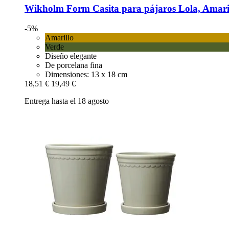
Wikholm Form
Casita para pájaros Lola, Amari
-5%
Amarillo
Verde
Diseño elegante
De porcelana fina
Dimensiones: 13 x 18 cm
18,51 €
19,49 €
Entrega hasta el 18 agosto