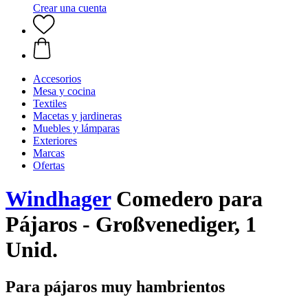
Crear una cuenta
Accesorios
Mesa y cocina
Textiles
Macetas y jardineras
Muebles y lámparas
Exteriores
Marcas
Ofertas
Windhager
Comedero para
Pájaros - Großvenediger, 1
Unid.
Para pájaros muy hambrientos