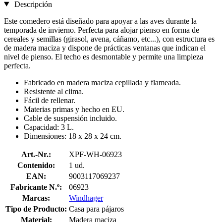
Descripción
Este comedero está diseñado para apoyar a las aves durante la
temporada de invierno. Perfecta para alojar pienso en forma de
cereales y semillas (girasol, avena, cáñamo, etc...), con estructura es
de madera maciza y dispone de prácticas ventanas que indican el
nivel de pienso. El techo es desmontable y permite una limpieza
perfecta.
Fabricado en madera maciza cepillada y flameada.
Resistente al clima.
Fácil de rellenar.
Materias primas y hecho en EU.
Cable de suspensión incluido.
Capacidad: 3 L.
Dimensiones: 18 x 28 x 24 cm.
Art.-Nr.:
XPF-WH-06923
Contenido:
1 ud.
EAN:
9003117069237
Fabricante N.º:
06923
Marcas:
Windhager
Tipo de Producto:
Casa para pájaros
Material:
Madera maciza