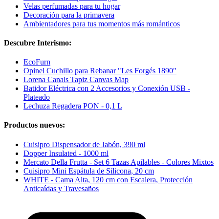
Velas perfumadas para tu hogar
Decoración para la primavera
Ambientadores para tus momentos más románticos
Descubre Interismo:
EcoFurn
Opinel Cuchillo para Rebanar "Les Forgés 1890"
Lorena Canals Tapiz Canvas Map
Batidor Eléctrica con 2 Accesorios y Conexión USB -
Plateado
Lechuza Regadera PON - 0,1 L
Productos nuevos:
Cuisipro Dispensador de Jabón, 390 ml
Dopper Insulated - 1000 ml
Mercato Della Frutta - Set 6 Tazas Apilables - Colores Mixtos
Cuisipro Mini Espátula de Silicona, 20 cm
WHITE - Cama Alta, 120 cm con Escalera, Protección
Anticaídas y Travesaños