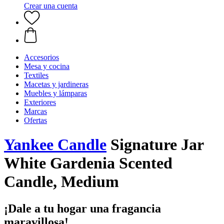
Crear una cuenta
Accesorios
Mesa y cocina
Textiles
Macetas y jardineras
Muebles y lámparas
Exteriores
Marcas
Ofertas
Yankee Candle
Signature Jar
White Gardenia Scented
Candle, Medium
¡Dale a tu hogar una fragancia
maravillosa!