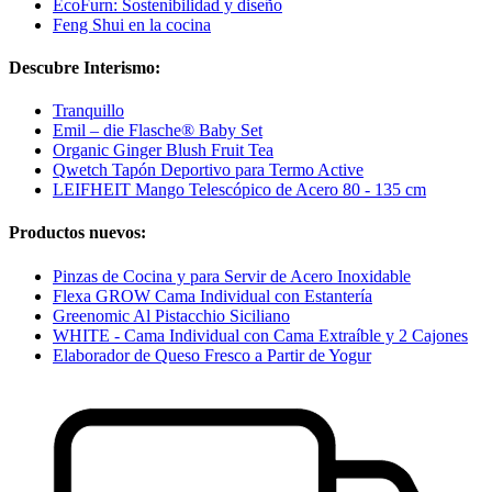
EcoFurn: Sostenibilidad y diseño
Feng Shui en la cocina
Descubre Interismo:
Tranquillo
Emil – die Flasche® Baby Set
Organic Ginger Blush Fruit Tea
Qwetch Tapón Deportivo para Termo Active
LEIFHEIT Mango Telescópico de Acero 80 - 135 cm
Productos nuevos:
Pinzas de Cocina y para Servir de Acero Inoxidable
Flexa GROW Cama Individual con Estantería
Greenomic Al Pistacchio Siciliano
WHITE - Cama Individual con Cama Extraíble y 2 Cajones
Elaborador de Queso Fresco a Partir de Yogur