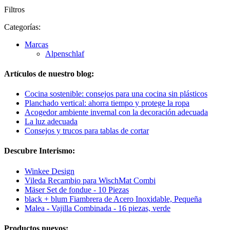
Filtros
Categorías:
Marcas
Alpenschlaf
Artículos de nuestro blog:
Cocina sostenible: consejos para una cocina sin plásticos
Planchado vertical: ahorra tiempo y protege la ropa
Acogedor ambiente invernal con la decoración adecuada
La luz adecuada
Consejos y trucos para tablas de cortar
Descubre Interismo:
Winkee Design
Vileda Recambio para WischMat Combi
Mäser Set de fondue - 10 Piezas
black + blum Fiambrera de Acero Inoxidable, Pequeña
Malea - Vajilla Combinada - 16 piezas, verde
Productos nuevos: