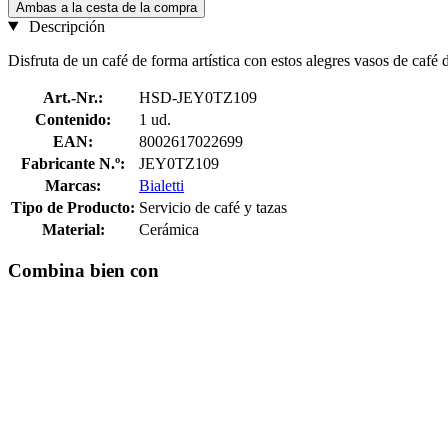
Ambas a la cesta de la compra
Descripción
Disfruta de un café de forma artística con estos alegres vasos de café 
Art.-Nr.:
HSD-JEY0TZ109
Contenido:
1 ud.
EAN:
8002617022699
Fabricante N.º:
JEY0TZ109
Marcas:
Bialetti
Tipo de Producto:
Servicio de café y tazas
Material:
Cerámica
Combina bien con