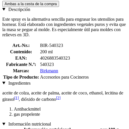
Ambas a la cesta de la compra
Descripción
Este spray es la alternativa sencilla para engrasar los utensilios para
hornear. Está elaborado con ingredientes vegetales puros y evita que
la masa se pegue al molde. Es especialmente útil para moldes con
relieves en 3D.
Art.-Nr.:
BIR-540323
Contenido:
200 ml
EAN:
4026883540323
Fabricante N.º:
540323
Marcas:
Birkmann
Tipo de Producto:
Accesorios para Cocineros
Ingredientes
aceite de colza, aceite de palma, aceite de coco, ethanol, lecitina de
[1]
[2]
girasol
, dióxido de carbono
Antibackmittel
gas propelente
Información nutricional