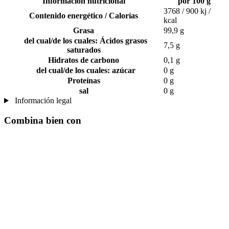
Información nutricional
por 100 g
3768 / 900 kj /
Contenido energético / Calorías
kcal
Grasa
99,9 g
del cual/de los cuales: Ácidos grasos
7,5 g
saturados
Hidratos de carbono
0,1 g
del cual/de los cuales: azúcar
0 g
Proteínas
0 g
sal
0 g
Información legal
Combina bien con