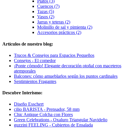
Platos (3)
Cuencos (7)
Tazas (5)
Vasos (2)
Jarras y teteras (2)
Molinillo de sal y pimienta (2)
Accesorios prácticos (2)
Artículos de nuestro blog:
Trucos & Consejos para Espacios Pequeños
Consejos - El comedor
¡Ponte cómodo! Elegante decoración otoñal con maceteros
atemporales
Balcones: cómo amueblarlos según los puntos cardinales
Sentimientos Fragantes
Descubre Interismo:
Diseño Esschert
cilio BARISTA - Prensador, 58 mm
Chic Antique Colcha con Flores
Green Celebrations - Oxaluro Triangular Navideño
guzzini FEELING - Cubiertos de Ensalada