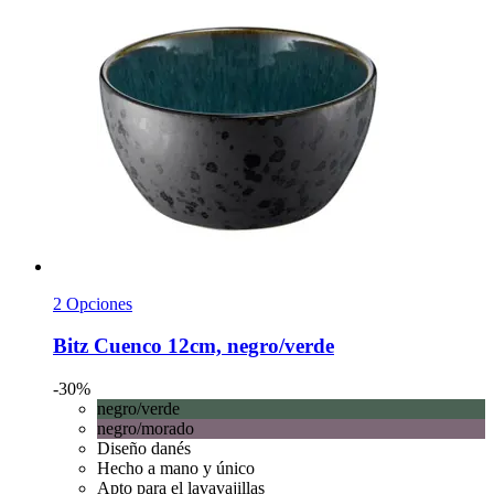
2 Opciones
Bitz
Cuenco 12cm, negro/verde
-30%
negro/verde
negro/morado
Diseño danés
Hecho a mano y único
Apto para el lavavajillas