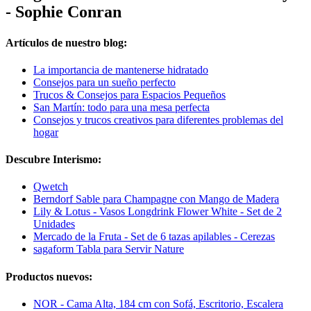
- Sophie Conran
Artículos de nuestro blog:
La importancia de mantenerse hidratado
Consejos para un sueño perfecto
Trucos & Consejos para Espacios Pequeños
San Martín: todo para una mesa perfecta
Consejos y trucos creativos para diferentes problemas del
hogar
Descubre Interismo:
Qwetch
Berndorf Sable para Champagne con Mango de Madera
Lily & Lotus - Vasos Longdrink Flower White - Set de 2
Unidades
Mercado de la Fruta - Set de 6 tazas apilables - Cerezas
sagaform Tabla para Servir Nature
Productos nuevos:
NOR - Cama Alta, 184 cm con Sofá, Escritorio, Escalera