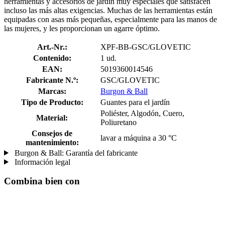
herramientas y accesorios de jardín muy especiales que satisfacen
incluso las más altas exigencias. Muchas de las herramientas están
equipadas con asas más pequeñas, especialmente para las manos de
las mujeres, y les proporcionan un agarre óptimo.
Art.-Nr.:
XPF-BB-GSC/GLOVETIC
Contenido:
1 ud.
EAN:
5019360014546
Fabricante N.º:
GSC/GLOVETIC
Marcas:
Burgon & Ball
Tipo de Producto:
Guantes para el jardín
Poliéster, Algodón, Cuero,
Material:
Poliuretano
Consejos de
lavar a máquina a 30 °C
mantenimiento:
Burgon & Ball: Garantía del fabricante
Información legal
Combina bien con