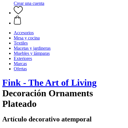
Crear una cuenta
Accesorios
Mesa y cocina
Textiles
Macetas y jardineras
Muebles y lámparas
Exteriores
Marcas
Ofertas
Fink - The Art of Living
Decoración Ornaments
Plateado
Artículo decorativo atemporal