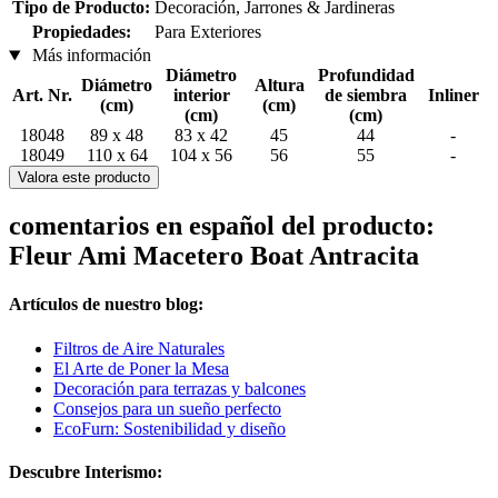
Tipo de Producto:
Decoración, Jarrones & Jardineras
Propiedades:
Para Exteriores
Más información
Diámetro
Profundidad
Diámetro
Altura
Art. Nr.
interior
de siembra
Inliner
(cm)
(cm)
(cm)
(cm)
18048
89 x 48
83 x 42
45
44
-
18049
110 x 64
104 x 56
56
55
-
Valora este producto
comentarios en español del producto:
Fleur Ami Macetero Boat Antracita
Artículos de nuestro blog:
Filtros de Aire Naturales
El Arte de Poner la Mesa
Decoración para terrazas y balcones
Consejos para un sueño perfecto
EcoFurn: Sostenibilidad y diseño
Descubre Interismo: