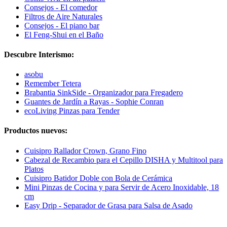
Consejos - El comedor
Filtros de Aire Naturales
Consejos - El piano bar
El Feng-Shui en el Baño
Descubre Interismo:
asobu
Remember Tetera
Brabantia SinkSide - Organizador para Fregadero
Guantes de Jardín a Rayas - Sophie Conran
ecoLiving Pinzas para Tender
Productos nuevos:
Cuisipro Rallador Crown, Grano Fino
Cabezal de Recambio para el Cepillo DISHA y Multitool para
Platos
Cuisipro Batidor Doble con Bola de Cerámica
Mini Pinzas de Cocina y para Servir de Acero Inoxidable, 18
cm
Easy Drip - Separador de Grasa para Salsa de Asado