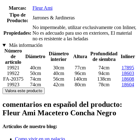
Marcas:
Fleur Ami
Tipo de
Jarrones & Jardineras
Producto:
No impermeable, utilizar exclusivamente con Inliner,
Propiedades:
No es adecuado para uso en exteriores, El material
no es resistente a las heladas
Más información
Número
Diámetro
Profundidad
de
Diámetro
Altura
Inliner
interior
de siembra
artículo
19921
40cm
30cm
77cm
74cm
17895
19922
50cm
40cm
96cm
94cm
18603
FA-20375
74cm
56cm
140cm
138cm
18608
19923
74cm
42cm
80cm
78cm
18604
Valora este producto
comentarios en español del producto:
Fleur Ami Macetero Concha Negro
Artículos de nuestro blog:
Como vivir en un palacio