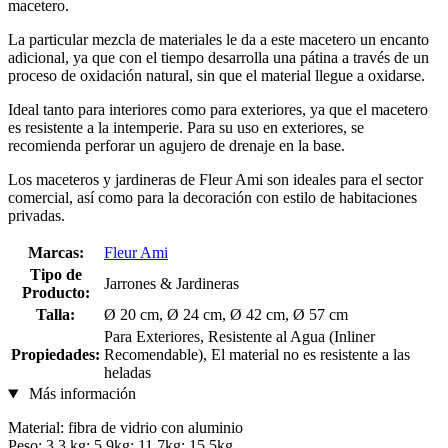
macetero.
La particular mezcla de materiales le da a este macetero un encanto
adicional, ya que con el tiempo desarrolla una pátina a través de un
proceso de oxidación natural, sin que el material llegue a oxidarse.
Ideal tanto para interiores como para exteriores, ya que el macetero
es resistente a la intemperie. Para su uso en exteriores, se
recomienda perforar un agujero de drenaje en la base.
Los maceteros y jardineras de Fleur Ami son ideales para el sector
comercial, así como para la decoración con estilo de habitaciones
privadas.
Marcas:
Fleur Ami
Tipo de
Jarrones & Jardineras
Producto:
Talla:
Ø 20 cm, Ø 24 cm, Ø 42 cm, Ø 57 cm
Para Exteriores, Resistente al Agua (Inliner
Propiedades:
Recomendable), El material no es resistente a las
heladas
Más información
Material: fibra de vidrio con aluminio
Peso: 3,3 kg; 5.9kg; 11,7kg; 15,5kg