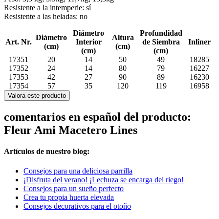
Resistente a la intemperie: sí
Resistente a las heladas: no
Diámetro
Profundidad
Diámetro
Altura
Art. Nr.
Interior
de Siembra
Inliner
(cm)
(cm)
(cm)
(cm)
17351
20
14
50
49
18285
17352
24
14
80
79
16227
17353
42
27
90
89
16230
17354
57
35
120
119
16958
Valora este producto
comentarios en español del producto:
Fleur Ami Macetero Lines
Artículos de nuestro blog:
Consejos para una deliciosa parrilla
¡Disfruta del verano! ¡Lechuza se encarga del riego!
Consejos para un sueño perfecto
Crea tu propia huerta elevada
Consejos decorativos para el otoño