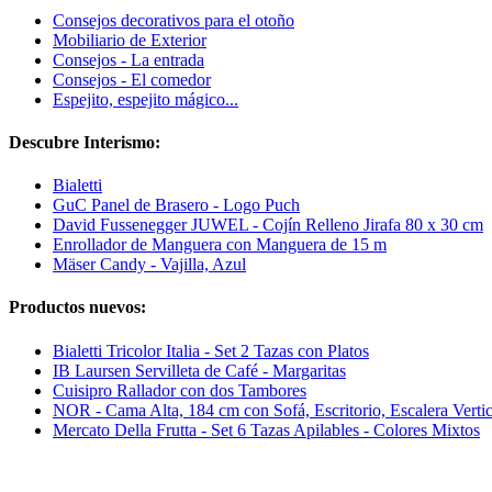
Consejos decorativos para el otoño
Mobiliario de Exterior
Consejos - La entrada
Consejos - El comedor
Espejito, espejito mágico...
Descubre Interismo:
Bialetti
GuC Panel de Brasero - Logo Puch
David Fussenegger JUWEL - Cojín Relleno Jirafa 80 x 30 cm
Enrollador de Manguera con Manguera de 15 m
Mäser Candy - Vajilla, Azul
Productos nuevos:
Bialetti Tricolor Italia - Set 2 Tazas con Platos
IB Laursen Servilleta de Café - Margaritas
Cuisipro Rallador con dos Tambores
NOR - Cama Alta, 184 cm con Sofá, Escritorio, Escalera Vertic
Mercato Della Frutta - Set 6 Tazas Apilables - Colores Mixtos