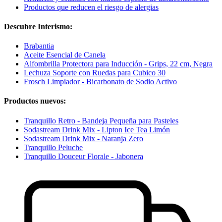
Productos que reducen el riesgo de alergias
Descubre Interismo:
Brabantia
Aceite Esencial de Canela
Alfombrilla Protectora para Inducción - Grips, 22 cm, Negra
Lechuza Soporte con Ruedas para Cubico 30
Frosch Limpiador - Bicarbonato de Sodio Activo
Productos nuevos:
Tranquillo Retro - Bandeja Pequeña para Pasteles
Sodastream Drink Mix - Lipton Ice Tea Limón
Sodastream Drink Mix - Naranja Zero
Tranquillo Peluche
Tranquillo Douceur Florale - Jabonera