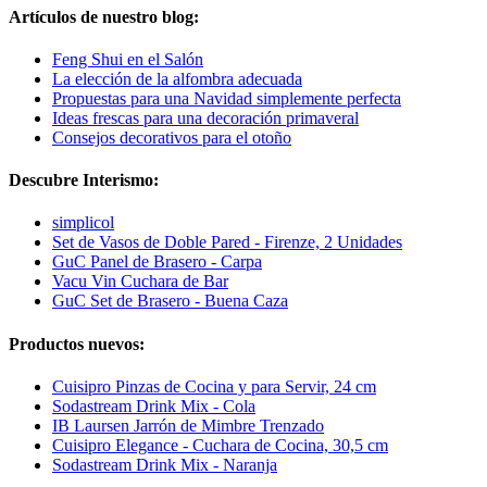
Artículos de nuestro blog:
Feng Shui en el Salón
La elección de la alfombra adecuada
Propuestas para una Navidad simplemente perfecta
Ideas frescas para una decoración primaveral
Consejos decorativos para el otoño
Descubre Interismo:
simplicol
Set de Vasos de Doble Pared - Firenze, 2 Unidades
GuC Panel de Brasero - Carpa
Vacu Vin Cuchara de Bar
GuC Set de Brasero - Buena Caza
Productos nuevos:
Cuisipro Pinzas de Cocina y para Servir, 24 cm
Sodastream Drink Mix - Cola
IB Laursen Jarrón de Mimbre Trenzado
Cuisipro Elegance - Cuchara de Cocina, 30,5 cm
Sodastream Drink Mix - Naranja