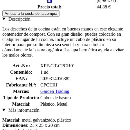
ml
(9,98 € / l)
Precio total:
44,88 €
Ambas a la cesta de la compra
Descripción
Los desechos de tu cocina están en buenas manos en este elegante
contenedor de compost. Con su gran diseño, puedes colocarlo en
cualquier lugar de tu cocina. Incluye un cubo de plástico en su
interior para que su limpieza sea sencilla y para eliminar
cómodamente la basura orgánica. La tapa hermética ayuda a evitar
los malos olores.
Art.-Nr.:
XPF-GT-CPCH01
Contenido:
1 ud.
EAN:
5039314056385
Fabricante N.º:
CPCH01
Marcas:
Garden Trading
Tipo de Producto:
Cubos de basura
Material:
Plástico, Metal
Más información
Material:
metal galvanizado, plástico
Dimensiones:
21 x 25 x 20 cm