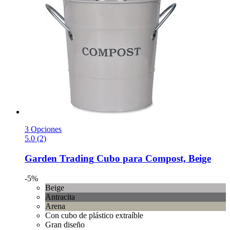
3 Opciones
5.0 (2)
Garden Trading
Cubo para Compost, Beige
-5%
Beige
Antracita
Arena
Con cubo de plástico extraíble
Gran diseño