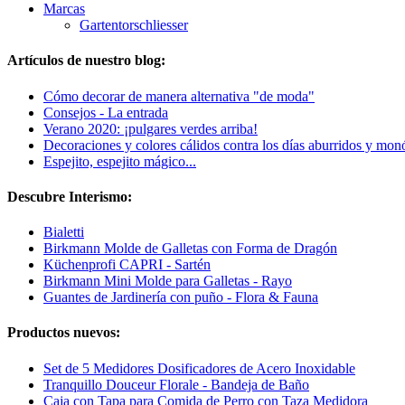
Marcas
Gartentorschliesser
Artículos de nuestro blog:
Cómo decorar de manera alternativa "de moda"
Consejos - La entrada
Verano 2020: ¡pulgares verdes arriba!
Decoraciones y colores cálidos contra los días aburridos y mon
Espejito, espejito mágico...
Descubre Interismo:
Bialetti
Birkmann Molde de Galletas con Forma de Dragón
Küchenprofi CAPRI - Sartén
Birkmann Mini Molde para Galletas - Rayo
Guantes de Jardinería con puño - Flora & Fauna
Productos nuevos:
Set de 5 Medidores Dosificadores de Acero Inoxidable
Tranquillo Douceur Florale - Bandeja de Baño
Caja con Tapa para Comida de Perro con Taza Medidora