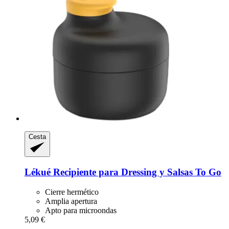
Cesta
Lékué
Recipiente para Dressing y Salsas To Go
Cierre hermético
Amplia apertura
Apto para microondas
5,09 €