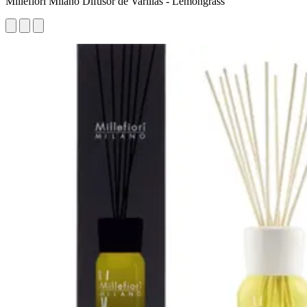
Millefiori Milano Difusor de Varillas - Lemongrass