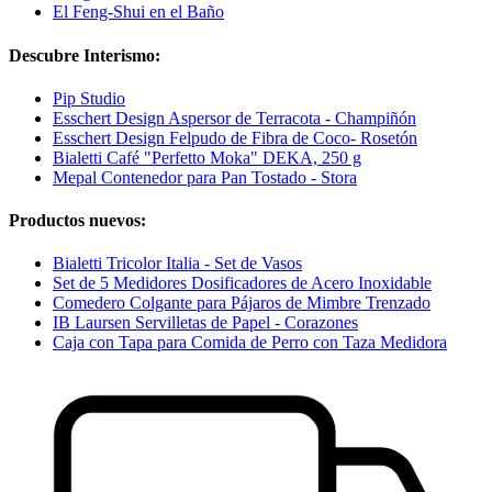
El Feng-Shui en el Baño
Descubre Interismo:
Pip Studio
Esschert Design Aspersor de Terracota - Champiñón
Esschert Design Felpudo de Fibra de Coco- Rosetón
Bialetti Café "Perfetto Moka" DEKA, 250 g
Mepal Contenedor para Pan Tostado - Stora
Productos nuevos:
Bialetti Tricolor Italia - Set de Vasos
Set de 5 Medidores Dosificadores de Acero Inoxidable
Comedero Colgante para Pájaros de Mimbre Trenzado
IB Laursen Servilletas de Papel - Corazones
Caja con Tapa para Comida de Perro con Taza Medidora