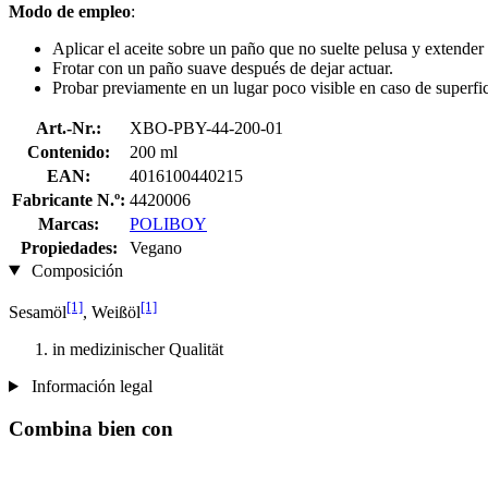
Modo de empleo
:
Aplicar el aceite sobre un paño que no suelte pelusa y extender 
Frotar con un paño suave después de dejar actuar.
Probar previamente en un lugar poco visible en caso de superfic
Art.-Nr.:
XBO-PBY-44-200-01
Contenido:
200 ml
EAN:
4016100440215
Fabricante N.º:
4420006
Marcas:
POLIBOY
Propiedades:
Vegano
Composición
[1]
[1]
Sesamöl
, Weißöl
in medizinischer Qualität
Información legal
Combina bien con