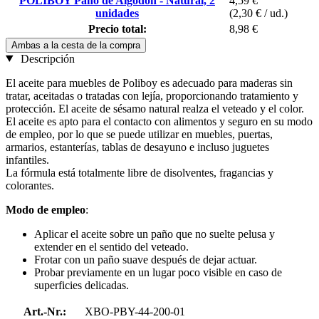
POLIBOY Paño de Algodón - Natural, 2
4,59 €
unidades
(2,30 € / ud.)
Precio total:
8,98 €
Ambas a la cesta de la compra
Descripción
El aceite para muebles de Poliboy es adecuado para maderas sin
tratar, aceitadas o tratadas con lejía, proporcionando tratamiento y
protección. El aceite de sésamo natural realza el veteado y el color.
El aceite es apto para el contacto con alimentos y seguro en su modo
de empleo, por lo que se puede utilizar en muebles, puertas,
armarios, estanterías, tablas de desayuno e incluso juguetes
infantiles.
La fórmula está totalmente libre de disolventes, fragancias y
colorantes.
Modo de empleo
:
Aplicar el aceite sobre un paño que no suelte pelusa y
extender en el sentido del veteado.
Frotar con un paño suave después de dejar actuar.
Probar previamente en un lugar poco visible en caso de
superficies delicadas.
Art.-Nr.:
XBO-PBY-44-200-01