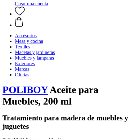
Crear una cuenta
Accesorios
Mesa y cocina
Textiles
Macetas y jardineras
Muebles y lámparas
Exteriores
Marcas
Ofertas
POLIBOY
Aceite para
Muebles, 200 ml
Tratamiento para madera de muebles y
juguetes