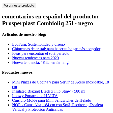
Valora este producto
comentarios en español del producto:
Prosperplast Combioliq 25l - negro
Artículos de nuestro blog:
EcoFurn: Sostenibilidad y diseño
Chimeneas de cristal: para hacer tu hogar más acogedor
Ideas para encontrar el sofá perfecto
Nuevas tendencias para 2020
Nueva tendencia: "Kitchen farming"
Productos nuevos:
Mini Pinzas de Cocina y para Servir de Acero Inoxidable, 18
cm
Insulated Blazing Black x Flip Straw - 580 ml
Loowy Portarrollos HALTA
Cuisipro Molde para Mini Sándwiches de Helado
NOR - Cama Alta, 184 cm con Sofá, Escritorio, Escalera
Vertical y Protección Anticaídas