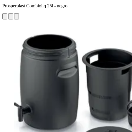
Prosperplast Combioliq 25l - negro