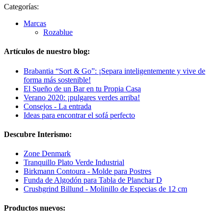
Categorías:
Marcas
Rozablue
Artículos de nuestro blog:
Brabantia “Sort & Go”: ¡Separa inteligentemente y vive de
forma más sostenible!
El Sueño de un Bar en tu Propia Casa
Verano 2020: ¡pulgares verdes arriba!
Consejos - La entrada
Ideas para encontrar el sofá perfecto
Descubre Interismo:
Zone Denmark
Tranquillo Plato Verde Industrial
Birkmann Contoura - Molde para Postres
Funda de Algodón para Tabla de Planchar D
Crushgrind Billund - Molinillo de Especias de 12 cm
Productos nuevos: