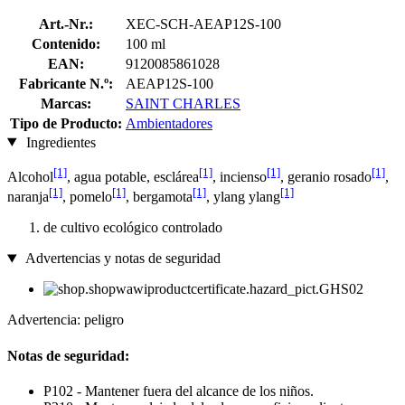
Art.-Nr.:
XEC-SCH-AEAP12S-100
Contenido:
100 ml
EAN:
9120085861028
Fabricante N.º:
AEAP12S-100
Marcas:
SAINT CHARLES
Tipo de Producto:
Ambientadores
Ingredientes
[1]
[1]
[1]
[1]
Alcohol
, agua potable, esclárea
, incienso
, geranio rosado
,
[1]
[1]
[1]
[1]
naranja
, pomelo
, bergamota
, ylang ylang
de cultivo ecológico controlado
Advertencias y notas de seguridad
Advertencia: peligro
Notas de seguridad:
P102 - Mantener fuera del alcance de los niños.