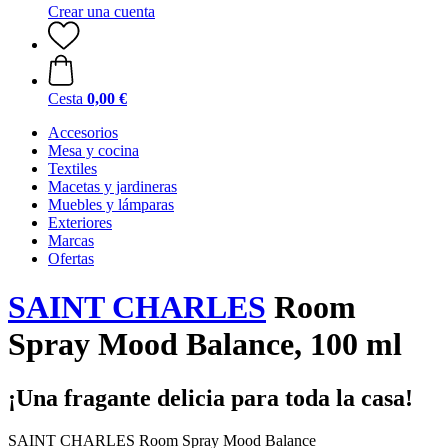
Crear una cuenta
Cesta
0,00 €
Accesorios
Mesa y cocina
Textiles
Macetas y jardineras
Muebles y lámparas
Exteriores
Marcas
Ofertas
SAINT CHARLES
Room
Spray Mood Balance, 100 ml
¡Una fragante delicia para toda la casa!
SAINT CHARLES Room Spray Mood Balance