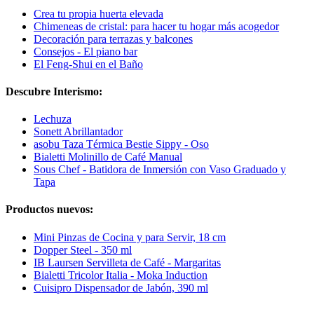
Crea tu propia huerta elevada
Chimeneas de cristal: para hacer tu hogar más acogedor
Decoración para terrazas y balcones
Consejos - El piano bar
El Feng-Shui en el Baño
Descubre Interismo:
Lechuza
Sonett Abrillantador
asobu Taza Térmica Bestie Sippy - Oso
Bialetti Molinillo de Café Manual
Sous Chef - Batidora de Inmersión con Vaso Graduado y
Tapa
Productos nuevos:
Mini Pinzas de Cocina y para Servir, 18 cm
Dopper Steel - 350 ml
IB Laursen Servilleta de Café - Margaritas
Bialetti Tricolor Italia - Moka Induction
Cuisipro Dispensador de Jabón, 390 ml