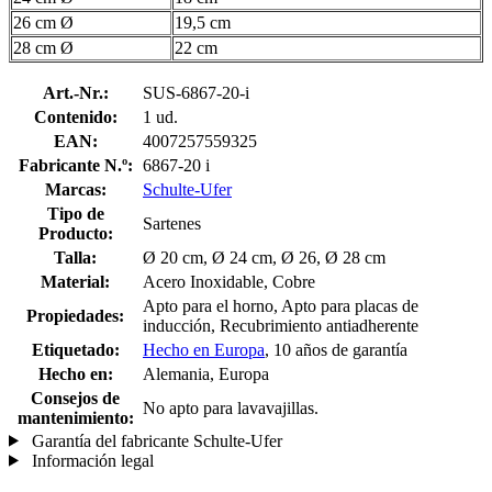
26 cm Ø
19,5 cm
28 cm Ø
22 cm
Art.-Nr.:
SUS-6867-20-i
Contenido:
1 ud.
EAN:
4007257559325
Fabricante N.º:
6867-20 i
Marcas:
Schulte-Ufer
Tipo de
Sartenes
Producto:
Talla:
Ø 20 cm, Ø 24 cm, Ø 26, Ø 28 cm
Material:
Acero Inoxidable, Cobre
Apto para el horno, Apto para placas de
Propiedades:
inducción, Recubrimiento antiadherente
Etiquetado:
Hecho en Europa
, 10 años de garantía
Hecho en:
Alemania, Europa
Consejos de
No apto para lavavajillas.
mantenimiento:
Garantía del fabricante Schulte-Ufer
Información legal