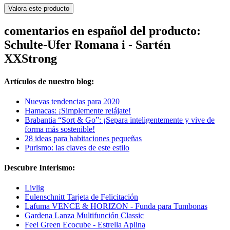
Valora este producto
comentarios en español del producto:
Schulte-Ufer Romana i - Sartén
XXStrong
Artículos de nuestro blog:
Nuevas tendencias para 2020
Hamacas: ¡Simplemente relájate!
Brabantia “Sort & Go”: ¡Separa inteligentemente y vive de
forma más sostenible!
28 ideas para habitaciones pequeñas
Purismo: las claves de este estilo
Descubre Interismo:
Livlig
Eulenschnitt Tarjeta de Felicitación
Lafuma VENCE & HORIZON - Funda para Tumbonas
Gardena Lanza Multifunción Classic
Feel Green Ecocube - Estrella Aplina