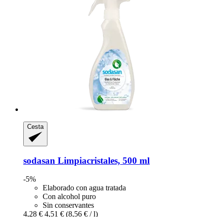
Cesta
sodasan
Limpiacristales, 500 ml
-5%
Elaborado con agua tratada
Con alcohol puro
Sin conservantes
4,28 €
4,51 €
(8,56 € / l)