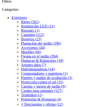
Filtros
Categorías:
Exteriores
Riego (261)
Iluminación LED (21)
Buzones (1)
Camping (212)
Braseros (23)
Plantación del jardín (296)
Accesorios (44)
Muebles (66)
Fiestas en el jardín (294)
Hamacas & Balancines (18)
Arriates altos (7)
Hidrolimpiadoras (14)
Compostadores y papeleras (1)
Paneles y mallas de ocultación (3)
Protección contra el sol (25)
Casetas y juegos de jardín (9)
Casitas para animales (127)
Tendedero (2)
Portavelas & Hogueras (4)
⚡ Descuentos y ofertas (12)