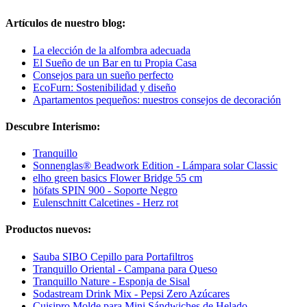
Artículos de nuestro blog:
La elección de la alfombra adecuada
El Sueño de un Bar en tu Propia Casa
Consejos para un sueño perfecto
EcoFurn: Sostenibilidad y diseño
Apartamentos pequeños: nuestros consejos de decoración
Descubre Interismo:
Tranquillo
Sonnenglas® Beadwork Edition - Lámpara solar Classic
elho green basics Flower Bridge 55 cm
höfats SPIN 900 - Soporte Negro
Eulenschnitt Calcetines - Herz rot
Productos nuevos:
Sauba SIBO Cepillo para Portafiltros
Tranquillo Oriental - Campana para Queso
Tranquillo Nature - Esponja de Sisal
Sodastream Drink Mix - Pepsi Zero Azúcares
Cuisipro Molde para Mini Sándwiches de Helado