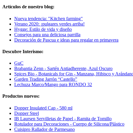
Artículos de nuestro blog:
Nueva tendencia: "Kitchen farming"
Verano 2020: ¡pulgares verdes arriba!
Hygge: Estilo de vida y diseño
Consejos para una deliciosa parrilla
Decoración de Pascua e ideas para regalar en primavera
Descubre Interismo:
GuC
Brabantia Zenn - Sartén Antiadherente, Azul Oscuro
Spices Bio - Botanicals for Gin - Manzana, Hibisco y Arándan
Garden Trading Jarrón “Castello”
Lechuza Marco/Mango para RONDO 32
Productos nuevos:
Dopper Insulated Cap - 580 ml
Dopper Steel
IB Laursen Servilletas de Papel - Ramita de Tomillo
Rotulador para Decoraciones - Cuerpo de Silicona/Plástico
Cuisipro Rallador de Parmesano