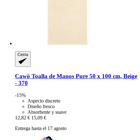
Cesta
Cawö
Toalla de Manos Pure 50 x 100 cm, Beige
-​ 370
-15%
Aspecto discreto
Diseño fresco
Absorbente y suave
12,82 €
15,09 €
Entrega hasta el 17 agosto