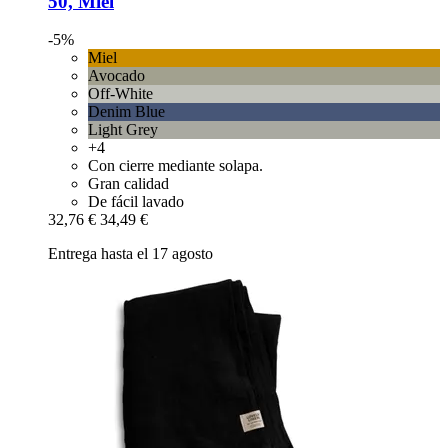
50, Miel
-5%
Miel
Avocado
Off-White
Denim Blue
Light Grey
+4
Con cierre mediante solapa.
Gran calidad
De fácil lavado
32,76 €
34,49 €
Entrega hasta el 17 agosto