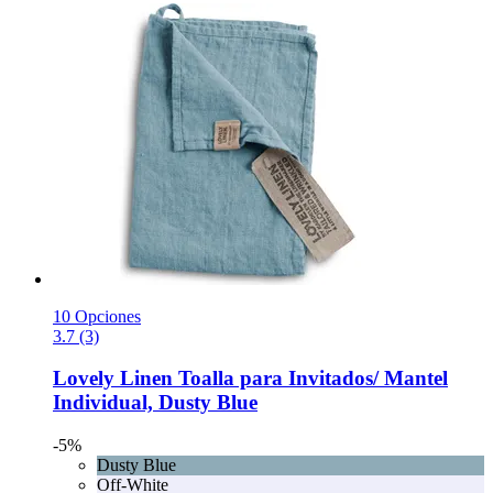
10 Opciones
3.7 (3)
Lovely Linen
Toalla para Invitados/ Mantel
Individual, Dusty Blue
-5%
Dusty Blue
Off-White