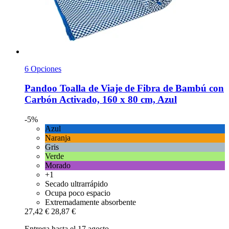
6 Opciones
Pandoo
Toalla de Viaje de Fibra de Bambú con
Carbón Activado, 160 x 80 cm, Azul
-5%
Azul
Naranja
Gris
Verde
Morado
+1
Secado ultrarrápido
Ocupa poco espacio
Extremadamente absorbente
27,42 €
28,87 €
Entrega hasta el 17 agosto