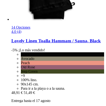
14 Opciones
4.0 (4)
Lovely Linen
Toalla Hammam / Sauna, Black
-5%
¡Lo más vendido!
Black
Avocado
Peach
Old Rose
Jeep Green
+9
100% lino.
90x145 cm.
Para ir a la playa o a la sauna.
48,91 €
51,49 €
Entrega hasta el 17 agosto