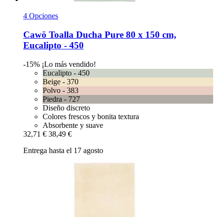
4 Opciones
Cawö
Toalla Ducha Pure 80 x 150 cm,
Eucalipto -​ 450
-15%
¡Lo más vendido!
Eucalipto - 450
Beige - 370
Polvo - 383
Piedra - 727
Diseño discreto
Colores frescos y bonita textura
Absorbente y suave
32,71 €
38,49 €
Entrega hasta el 17 agosto