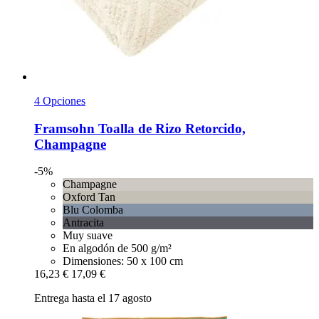
4 Opciones
Framsohn
Toalla de Rizo Retorcido,
Champagne
-5%
Champagne
Oxford Tan
Blu Colomba
Antracita
Muy suave
En algodón de 500 g/m²
Dimensiones: 50 x 100 cm
16,23 €
17,09 €
Entrega hasta el 17 agosto