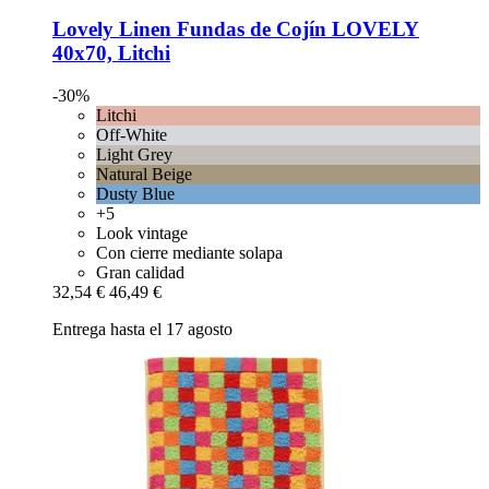
Lovely Linen
Fundas de Cojín LOVELY
40x70, Litchi
-30%
Litchi
Off-White
Light Grey
Natural Beige
Dusty Blue
+5
Look vintage
Con cierre mediante solapa
Gran calidad
32,54 €
46,49 €
Entrega hasta el 17 agosto