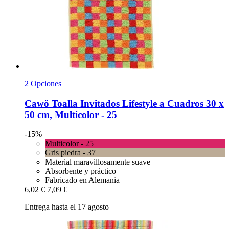
2 Opciones
Cawö
Toalla Invitados Lifestyle a Cuadros 30 x
50 cm, Multicolor -​ 25
-15%
Multicolor - 25
Gris piedra - 37
Material maravillosamente suave
Absorbente y práctico
Fabricado en Alemania
6,02 €
7,09 €
Entrega hasta el 17 agosto