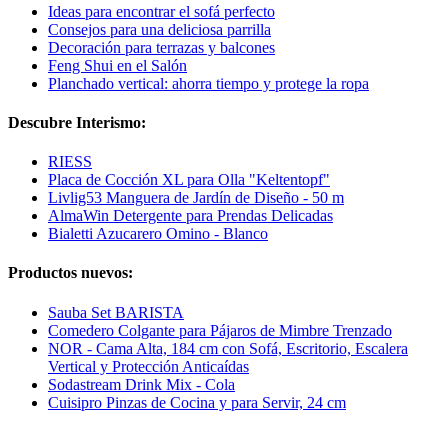
Ideas para encontrar el sofá perfecto
Consejos para una deliciosa parrilla
Decoración para terrazas y balcones
Feng Shui en el Salón
Planchado vertical: ahorra tiempo y protege la ropa
Descubre Interismo:
RIESS
Placa de Cocción XL para Olla "Keltentopf"
Livlig53 Manguera de Jardín de Diseño - 50 m
AlmaWin Detergente para Prendas Delicadas
Bialetti Azucarero Omino - Blanco
Productos nuevos:
Sauba Set BARISTA
Comedero Colgante para Pájaros de Mimbre Trenzado
NOR - Cama Alta, 184 cm con Sofá, Escritorio, Escalera
Vertical y Protección Anticaídas
Sodastream Drink Mix - Cola
Cuisipro Pinzas de Cocina y para Servir, 24 cm