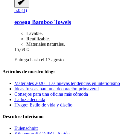
5.0 (1)
ecoegg
Bamboo Towels
Lavable.
Reutilizable.
Materiales naturales.
15,69 €
Entrega hasta el 17 agosto
Artículos de nuestro blog:
Materiales 2020 - Las nuevas tendencias en interiorismo
Ideas frescas para una decoración primaveral
Consejos para una oficina más cómoda
La luz adecuada
Hygge: Estilo de vida y diseño
Descubre Interismo:
Eulenschnitt
Küchenprofi CAPRI - Sartén