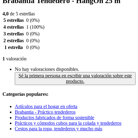
Brabantia Tendedero - HangOn 25 m
4,0
de 5 estrellas
5 estrellas
0
(0%)
4 estrellas
1
(100%)
3 estrellas
0
(0%)
2 estrellas
0
(0%)
1 estrella
0
(0%)
1
valoración
No hay valoraciones disponibles.
Sé la primera persona en escribir una valoración sobre este
producto.
Categorías populares:
Artículos para el hogar en oferta
Brabantia - Práctico tendederos
Productos fabricados de forma sostenible
Prácticos y cómodos cubos para la colada y tendederos
Cestos para la ropa, tendederos y mucho más