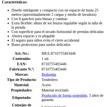
Características:
Diseño inteligente y compacto con un espacio de hasta 25
metros (aproximadamente 2 cargas y media de lavadora)
Con 8 ganchos para blusas y camisas
Extra flexible: altura de los brazos regulable según la talla de
la prenda
Con superficie para el secado horizontal de prendas delicadas
Ahorra espacio y es plegable
El seguro para niños evita el cierre accidental
Bases protectoras para suelos delicados
Art.-Nr.:
BRA-8710755403446
Contenido:
1 ud.
EAN:
8710755403446
Fabricante N.º:
8710755403446
Marcas:
Brabantia
Tipo de Producto:
Tendedero
Material:
Acero
Propiedades:
Material reciclado
Producido de forma sostenible
, 5 años de
Etiquetado:
garantía
Consejos de