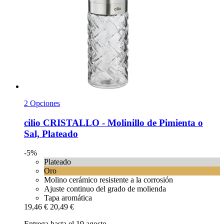
2 Opciones
cilio
CRISTALLO -​ Molinillo de Pimienta o
Sal, Plateado
-5%
Plateado
Oro
Molino cerámico resistente a la corrosión
Ajuste continuo del grado de molienda
Tapa aromática
19,46 €
20,49 €
Entrega hasta el 19 agosto