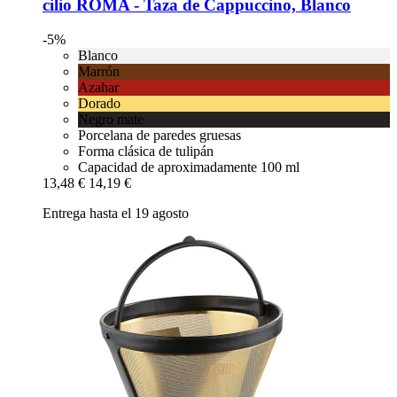
cilio
ROMA -​ Taza de Cappuccino, Blanco
-5%
Blanco
Marrón
Azahar
Dorado
Negro mate
Porcelana de paredes gruesas
Forma clásica de tulipán
Capacidad de aproximadamente 100 ml
13,48 €
14,19 €
Entrega hasta el 19 agosto