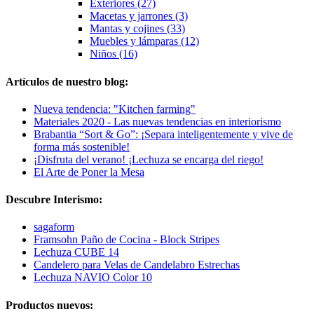
Exteriores (27)
Macetas y jarrones (3)
Mantas y cojines (33)
Muebles y lámparas (12)
Niños (16)
Artículos de nuestro blog:
Nueva tendencia: "Kitchen farming"
Materiales 2020 - Las nuevas tendencias en interiorismo
Brabantia “Sort & Go”: ¡Separa inteligentemente y vive de
forma más sostenible!
¡Disfruta del verano! ¡Lechuza se encarga del riego!
El Arte de Poner la Mesa
Descubre Interismo:
sagaform
Framsohn Paño de Cocina - Block Stripes
Lechuza CUBE 14
Candelero para Velas de Candelabro Estrechas
Lechuza NAVIO Color 10
Productos nuevos: