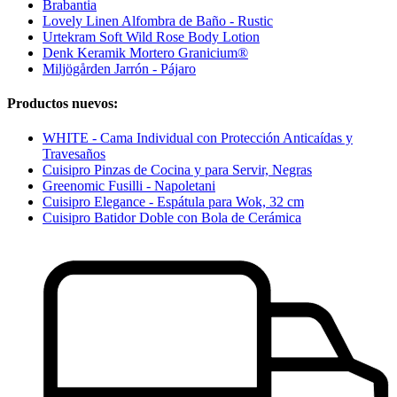
Brabantia
Lovely Linen Alfombra de Baño - Rustic
Urtekram Soft Wild Rose Body Lotion
Denk Keramik Mortero Granicium®
Miljögården Jarrón - Pájaro
Productos nuevos:
WHITE - Cama Individual con Protección Anticaídas y
Travesaños
Cuisipro Pinzas de Cocina y para Servir, Negras
Greenomic Fusilli - Napoletani
Cuisipro Elegance - Espátula para Wok, 32 cm
Cuisipro Batidor Doble con Bola de Cerámica