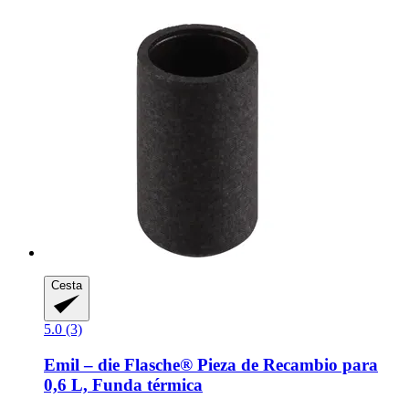
Cesta
5.0 (3)
Emil – die Flasche®
Pieza de Recambio para
0,6 L, Funda térmica