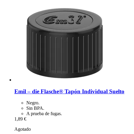
Emil – die Flasche®
Tapón Individual Suelto
Negro.
Sin BPA.
A prueba de fugas.
1,89 €
Agotado