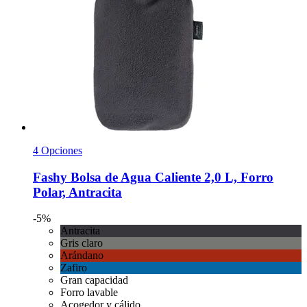
4 Opciones
Fashy
Bolsa de Agua Caliente 2,0 L, Forro
Polar, Antracita
-5%
Antracita
Gris claro
Arándano
Zafiro
Gran capacidad
Forro lavable
Acogedor y cálido