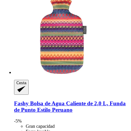
Cesta
Fashy
Bolsa de Agua Caliente de 2,0 L, Funda
de Punto Estilo Peruano
-5%
Gran capacidad