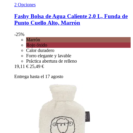
2 Opciones
Fashy
Bolsa de Agua Caliente 2,0 L, Funda de
Punto Cuello Alto, Marrón
-25%
Marrón
Rojo óxido
Calor duradero
Forro elegante y lavable
Práctica abertura de relleno
19,11 €
25,49 €
Entrega hasta el 17 agosto