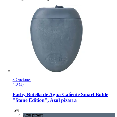
3 Opciones
4.0 (1)
Fashy
Botella de Agua Caliente Smart Bottle
"Stone Edition", Azul pizarra
-5%
Azul pizarra