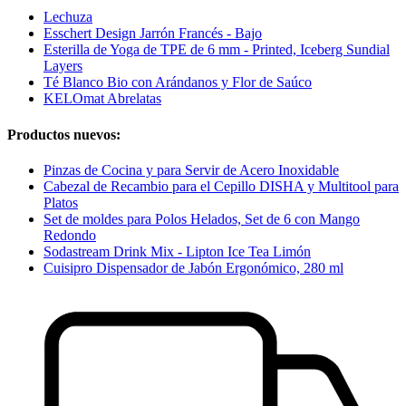
Lechuza
Esschert Design Jarrón Francés - Bajo
Esterilla de Yoga de TPE de 6 mm - Printed, Iceberg Sundial
Layers
Té Blanco Bio con Arándanos y Flor de Saúco
KELOmat Abrelatas
Productos nuevos:
Pinzas de Cocina y para Servir de Acero Inoxidable
Cabezal de Recambio para el Cepillo DISHA y Multitool para
Platos
Set de moldes para Polos Helados, Set de 6 con Mango
Redondo
Sodastream Drink Mix - Lipton Ice Tea Limón
Cuisipro Dispensador de Jabón Ergonómico, 280 ml