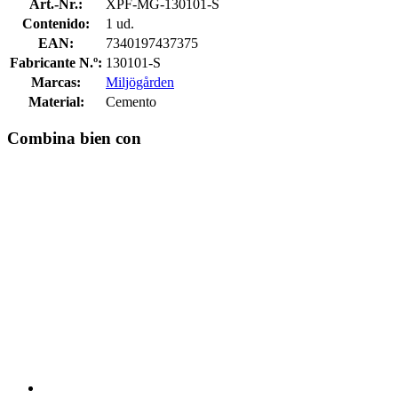
Art.-Nr.:
XPF-MG-130101-S
Contenido:
1 ud.
EAN:
7340197437375
Fabricante N.º:
130101-S
Marcas:
Miljögården
Material:
Cemento
Combina bien con