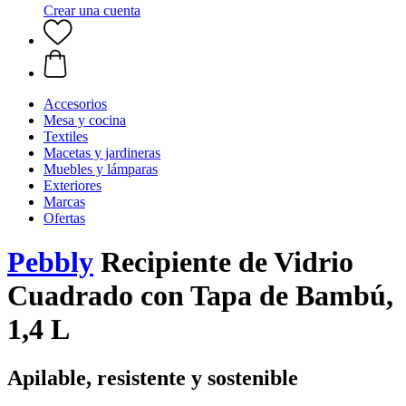
Crear una cuenta
Accesorios
Mesa y cocina
Textiles
Macetas y jardineras
Muebles y lámparas
Exteriores
Marcas
Ofertas
Pebbly
Recipiente de Vidrio
Cuadrado con Tapa de Bambú,
1,4 L
Apilable, resistente y sostenible