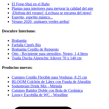
El Feng-Shui en el Baño
Plantas para interiores para mejorar la calidad del aire
¡Disfruta del verano! ¡Lechuza se encarga del riego!
Espejito, espejito mágico...
Verano 2020: ¡pulgares verdes arriba!
Descubre Interismo:
Brabantia
Farfalla Ciprés Bio
Brabantia Cepillo de Repuesto
Otto - Recipiente para utensilios, Negro, 1,4 litros
Toalla Ducha Alpenchic Allover 70 x 140 cm
Productos nuevos:
Cuisipro Cepillo Flexible para Verduras, 8,25 cm
BLOOM Colchón de Látex con Funda de Algodón
Sodastream Drink Mix - Mirinda
Cuisipro Batidor Doble con Bola de Cerámica
Loowy Escobilla de WC - Woodline