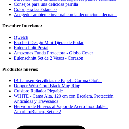
Consejos para una deliciosa parrilla
Color para las Estancias
Acogedor ambiente invernal con la decoración adecuada
Descubre Interismo:
Qwetch
Esschert Design Mini Tijeras de Podar
Eulenschnitt Postal
Amazonas Funda Protectora - Globo Cover
Eulenschnitt Set de 2 Vasos - Corazón
Productos nuevos:
IB Laursen Servilletas de Papel - Corona Otoñal
Dopper Wrist Cord Black Mug Ring
Cuisipro Rallador Plegable
WHITE - Cama Alta, 120 cm con Escalera, Protección
Anticaídas y Travesaños
Hervidor de Huevos al Vapor de Acero Inoxidable -
Amarillo/Blanco, Set de 2