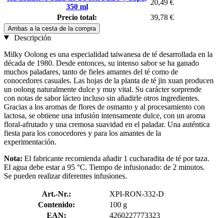
20,49 €
350 ml
Precio total:
39,78 €
Ambas a la cesta de la compra
Descripción
Milky Oolong es una especialidad taiwanesa de té desarrollada en la
década de 1980. Desde entonces, su intenso sabor se ha ganado
muchos paladares, tanto de fieles amantes del té como de
conocedores casuales. Las hojas de la planta de té jin xuan producen
un oolong naturalmente dulce y muy vital. Su carácter sorprende
con notas de sabor lácteo incluso sin añadirle otros ingredientes.
Gracias a los aromas de flores de osmanto y al procesamiento con
lactosa, se obtiene una infusión intensamente dulce, con un aroma
floral-afrutado y una cremosa suavidad en el paladar. Una auténtica
fiesta para los conocedores y para los amantes de la
experimentación.
Nota:
El fabricante recomienda añadir 1 cucharadita de té por taza.
El agua debe estar a 95 °C. Tiempo de infusionado: de 2 minutos.
Se pueden realizar diferentes infusiones.
Art.-Nr.:
XPI-RON-332-D
Contenido:
100 g
EAN:
4260227773323