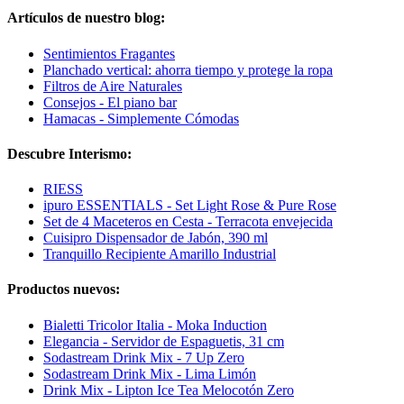
Artículos de nuestro blog:
Sentimientos Fragantes
Planchado vertical: ahorra tiempo y protege la ropa
Filtros de Aire Naturales
Consejos - El piano bar
Hamacas - Simplemente Cómodas
Descubre Interismo:
RIESS
ipuro ESSENTIALS - Set Light Rose & Pure Rose
Set de 4 Maceteros en Cesta - Terracota envejecida
Cuisipro Dispensador de Jabón, 390 ml
Tranquillo Recipiente Amarillo Industrial
Productos nuevos:
Bialetti Tricolor Italia - Moka Induction
Elegancia - Servidor de Espaguetis, 31 cm
Sodastream Drink Mix - 7 Up Zero
Sodastream Drink Mix - Lima Limón
Drink Mix - Lipton Ice Tea Melocotón Zero