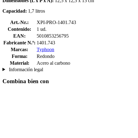
Dimensiones (L x P x A):
12,5 x 12,5 x 15 cm
Capacidad:
1,7 litros
Art.-Nr.:
XPI-PRO-1401.743
Contenido:
1 ud.
EAN:
5010853256795
Fabricante N.º:
1401.743
Marcas:
Typhoon
Forma:
Redondo
Material:
Acero al carbono
Información legal
Combina bien con