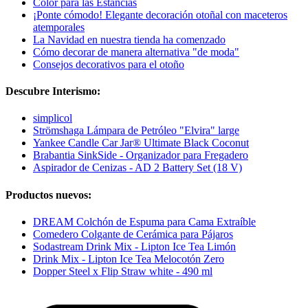
Color para las Estancias
¡Ponte cómodo! Elegante decoración otoñal con maceteros
atemporales
La Navidad en nuestra tienda ha comenzado
Cómo decorar de manera alternativa "de moda"
Consejos decorativos para el otoño
Descubre Interismo:
simplicol
Strömshaga Lámpara de Petróleo "Elvira" large
Yankee Candle Car Jar® Ultimate Black Coconut
Brabantia SinkSide - Organizador para Fregadero
Aspirador de Cenizas - AD 2 Battery Set (18 V)
Productos nuevos:
DREAM Colchón de Espuma para Cama Extraíble
Comedero Colgante de Cerámica para Pájaros
Sodastream Drink Mix - Lipton Ice Tea Limón
Drink Mix - Lipton Ice Tea Melocotón Zero
Dopper Steel x Flip Straw white - 490 ml