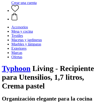
Crear una cuenta
Accesorios
Mesa y cocina
Textiles
Macetas y jardineras
Muebles y lámparas
Exteriores
Marcas
Ofertas
Typhoon
Living - Recipiente
para Utensilios, 1,7 litros,
Crema pastel
Organización elegante para la cocina