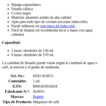
Mango ergonómico
Diseño clásico
Ccolor negro
Material: aluminio pulido de alta calidad
Apta para todo tipo de cocinas (excepto inducción)
Puede utilizarse en
esta placa de inducción
.
Fácil de limpiar (se recomienda lavar a mano con agua
caliente)
Capacidad:
3 tazas: alrededor de 130 ml
6 tazas: alrededor de 270 ml
La cantidad de llenado puede variar según la cantidad de agua o
café, la mezcla y el grado de molienda.
Art.-Nr.:
HSD-JE4953
Contenido:
1 ud.
EAN:
8006363018418
Fabricante N.º:
JE4953
Marcas:
Bialetti
Tipo de Producto:
Máquinas de café