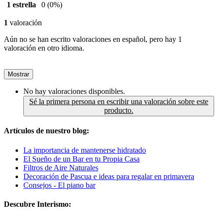
1 estrella
0
(0%)
1
valoración
Aún no se han escrito valoraciones en español, pero hay 1
valoración en otro idioma.
Mostrar
No hay valoraciones disponibles.
Sé la primera persona en escribir una valoración sobre este
producto.
Artículos de nuestro blog:
La importancia de mantenerse hidratado
El Sueño de un Bar en tu Propia Casa
Filtros de Aire Naturales
Decoración de Pascua e ideas para regalar en primavera
Consejos - El piano bar
Descubre Interismo: