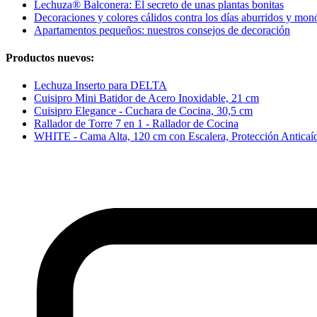
Lechuza® Balconera: El secreto de unas plantas bonitas
Decoraciones y colores cálidos contra los días aburridos y mon
Apartamentos pequeños: nuestros consejos de decoración
Productos nuevos:
Lechuza Inserto para DELTA
Cuisipro Mini Batidor de Acero Inoxidable, 21 cm
Cuisipro Elegance - Cuchara de Cocina, 30,5 cm
Rallador de Torre 7 en 1 - Rallador de Cocina
WHITE - Cama Alta, 120 cm con Escalera, Protección Anticaí