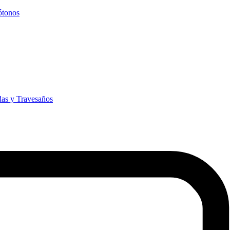
ótonos
das y Travesaños